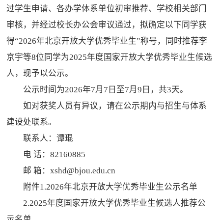
过学生申请、各办学体系单位初审推荐、学校相关部门
审核，并经过校长办公会审议通过，拟确定以下同学获
得“2026年北京开放大学优秀毕业生”称号，同时推荐李
京宇等8位同学为2025年度国家开放大学优秀毕业生候选
人，现予以公示。
公示时间为2026年7月7日至7月9日，共3天。
如对获奖人员有异议，请在公示期内与招生与体系
建设处联系。
联系人：谭琨
电 话：82160885
邮 箱：
xshd@bjou.edu.cn
附件1.2026年北京开放大学优秀毕业生公示名单
2.2025年度国家开放大学优秀毕业生候选人推荐公
示名单